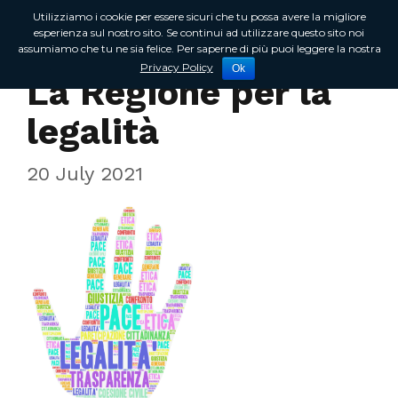
Utilizziamo i cookie per essere sicuri che tu possa avere la migliore
esperienza sul nostro sito. Se continui ad utilizzare questo sito noi
assumiamo che tu ne sia felice. Per saperne di più puoi leggere la nostra
Incontri sul territorio
Privacy Policy
Ok
La Regione per la
legalità
20 July 2021