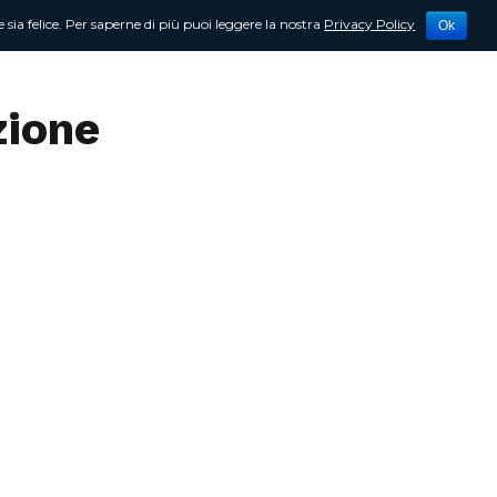
 sia felice. Per saperne di più puoi leggere la nostra
Privacy Policy
Ok
tività
Newsletter
Contattami
zione