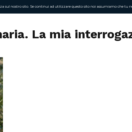
nza sul nostro sito. Se continui ad utilizzare questo sito noi assumiamo che tu ne
Chi sono
At
aria. La mia interroga