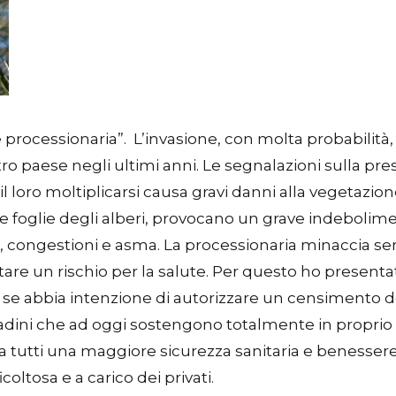
 processionaria”. L’invasione, con molta probabilità,
ro paese negli ultimi anni. Le segnalazioni sulla pr
 loro moltiplicarsi causa gravi danni alla vegetazion
le foglie degli alberi, provocano un grave indebolim
iti, congestioni e asma. La processionaria minaccia s
e un rischio per la salute. Per questo ho presentat
a se abbia intenzione di autorizzare un censimento del
adini che ad oggi sostengono totalmente in proprio i 
 a tutti una maggiore sicurezza sanitaria e benessere 
coltosa e a carico dei privati.