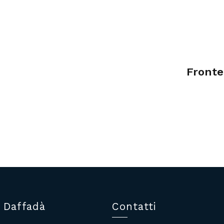
Fronteg
 Daffadà
Contatti