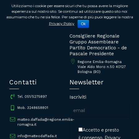
Utilizziamo i cookie per essere sicuri che tu possa avere la migliore
esperienza sul nostro sito. Se continui ad utilizzare questo sito noi
assumiamo che tu ne sia felice. Per saperne di più puoi leggere la nostra
Matteo Daffadà
Privacy Policy
Ok
Consigliere Regionale
Gruppo Assembleare
Partito Democratico - de
Pascale Presidente
Regione Emilia-Romagna
Viale Aldo Moro n.50 40127
Bologna (BO)
Contatti
Newsletter
Iscriviti
Tel. 051/5275897
Mob. 3248658801
matteo.daffada@regione.emilia-
romagna.it
Accetto e presto
info@matteodaffada.it
il consenso.
Privacy