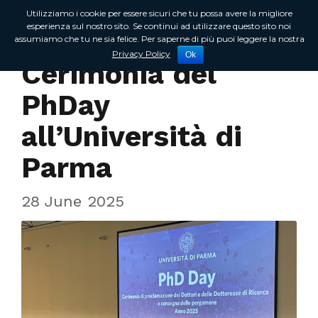
Utilizziamo i cookie per essere sicuri che tu possa avere la migliore
esperienza sul nostro sito. Se continui ad utilizzare questo sito noi
assumiamo che tu ne sia felice. Per saperne di più puoi leggere la nostra
Incontri sul territorio
Privacy Policy
Ok
Cerimonia del
PhDay
all’Università di
Parma
28 June 2025