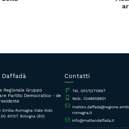
a
 Daffadà
Contatti
re Regionale Gruppo
Tel. 051/5275897
re Partito Democratico - de
Mob. 3248658801
residente
matteo.daffada@regione.emili
e Emilia-Romagna Viale Aldo
romagna.it
.50 40127 Bologna (BO)
info@matteodaffada.it