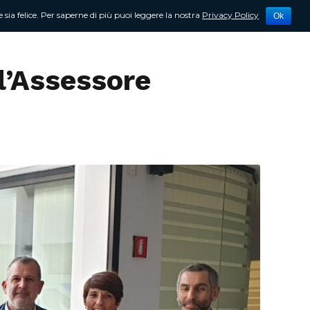
 sia felice. Per saperne di più puoi leggere la nostra
Privacy Policy
Ok
tività
Newsletter
Contattami
l’Assessore