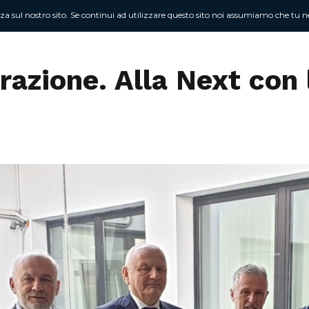
nza sul nostro sito. Se continui ad utilizzare questo sito noi assumiamo che tu ne
Chi sono
At
razione. Alla Next con 