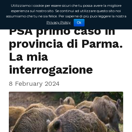
Utilizziamo i cookie per essere sicuri che tu possa avere la migliore
esperienza sul nostro sito. Se continui ad utilizzare questo sito noi
assumiamo che tu ne sia felice. Per saperne di più puoi leggere la nostra
In Regione
Privacy Policy
Ok
PSA primo caso in
provincia di Parma.
La mia
interrogazione
8 February 2024