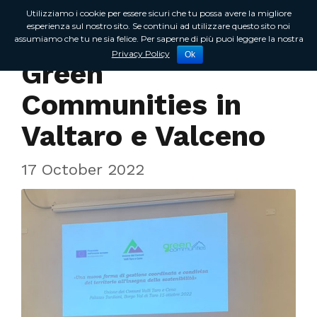
Utilizziamo i cookie per essere sicuri che tu possa avere la migliore
esperienza sul nostro sito. Se continui ad utilizzare questo sito noi
assumiamo che tu ne sia felice. Per saperne di più puoi leggere la nostra
Incontri sul territorio
Privacy Policy
Ok
Green
Communities in
Valtaro e Valceno
17 October 2022