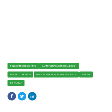
#INSIEMECRESCIAMO
CAMPAGNAELETTORALE2024
MATTEODAFFADA
MICHELEDEPASCALEPRESIDENTE
PARMA
PDPARMA