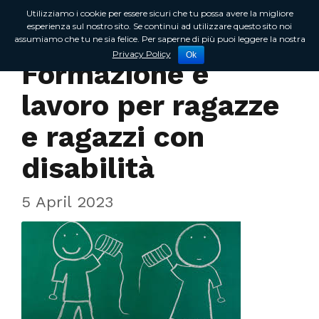
Utilizziamo i cookie per essere sicuri che tu possa avere la migliore
esperienza sul nostro sito. Se continui ad utilizzare questo sito noi
assumiamo che tu ne sia felice. Per saperne di più puoi leggere la nostra
In Regione
Privacy Policy
Ok
Formazione e
lavoro per ragazze
e ragazzi con
disabilità
5 April 2023