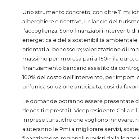
Uno strumento concreto, con oltre 11 milioni
alberghiere e ricettive, il rilancio del turis
l’accoglienza. Sono finanziabili interventi 
energetica e della sostenibilità ambientale; 
orientati al benessere; valorizzazione di i
massimo per impresa pari a 150mila euro, c
finanziamento bancario assistito da controga
100% del costo dell’intervento, per importi c
un’unica soluzione anticipata, così da favor
Le domande potranno essere presentate dal 16
depositi e prestiti.Il Vicepresidente Colla 
imprese turistiche che vogliono innovare, riq
aiuteranno le Pmi a migliorare servizi, sostenib
finanziamenti regionali previsti dalla legge