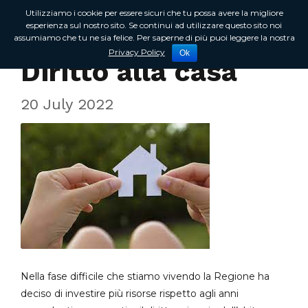
Utilizziamo i cookie per essere sicuri che tu possa avere la migliore
esperienza sul nostro sito. Se continui ad utilizzare questo sito noi
assumiamo che tu ne sia felice. Per saperne di più puoi leggere la nostra
In Regione
Privacy Policy
Ok
Diritto alla casa
20 July 2022
Nella fase difficile che stiamo vivendo la Regione ha
deciso di investire più risorse rispetto agli anni