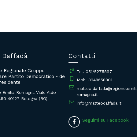
 Daffadà
Contatti
re Regionale Gruppo
Tel. 051/5275897
re Partito Democratico - de
Mob. 3248658801
residente
matteo.daffada@regione.emili
e Emilia-Romagna Viale Aldo
romagna.it
.50 40127 Bologna (BO)
info@matteodaffada.it
Seguimi su Facebook