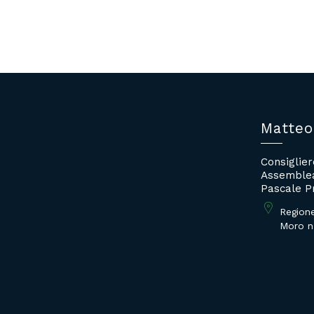
Matteo
Consiglie
Assemblea
Pascale P
Region
Moro n