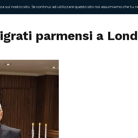
nza sul nostro sito. Se continui ad utilizzare questo sito noi assumiamo che tu ne
Chi sono
At
migrati parmensi a Lond