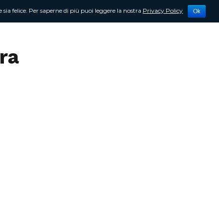
 sia felice. Per saperne di più puoi leggere la nostra
Privacy Policy
Ok
tività
Newsletter
Contattami
ra