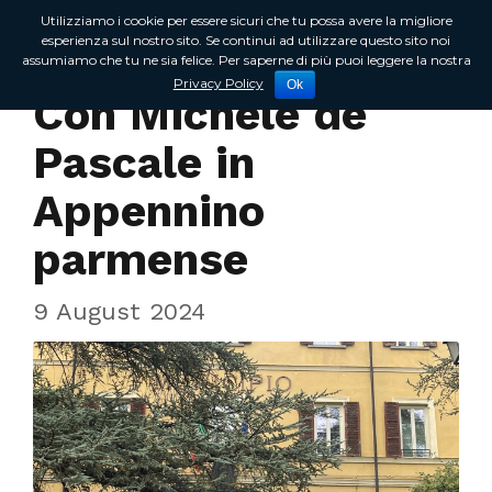
Utilizziamo i cookie per essere sicuri che tu possa avere la migliore
esperienza sul nostro sito. Se continui ad utilizzare questo sito noi
assumiamo che tu ne sia felice. Per saperne di più puoi leggere la nostra
Incontri sul territorio
Privacy Policy
Ok
Con Michele de
Pascale in
Appennino
parmense
9 August 2024