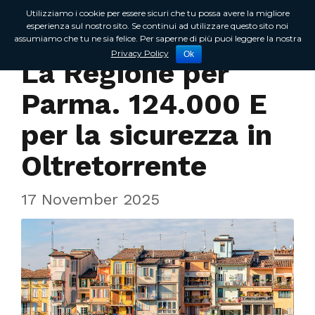
Utilizziamo i cookie per essere sicuri che tu possa avere la migliore
esperienza sul nostro sito. Se continui ad utilizzare questo sito noi
assumiamo che tu ne sia felice. Per saperne di più puoi leggere la nostra
In Regione
Privacy Policy
Ok
La Regione per
Parma. 124.000 E
per la sicurezza in
Oltretorrente
17 November 2025