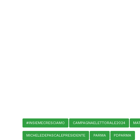
#INSIEMECRESCIAMO
CAMPAGNAELETTORALE2024
MA
MICHELEDEPASCALEPRESIDENTE
PARMA
PDPARMA