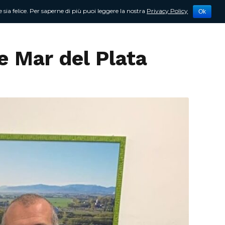
 sia felice. Per saperne di più puoi leggere la nostra
Privacy Policy
Ok
tività
Newsletter
Contattami
e Mar del Plata