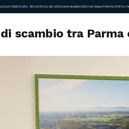
nza sul nostro sito. Se continui ad utilizzare questo sito noi assumiamo che tu ne
Chi sono
At
di scambio tra Parma 