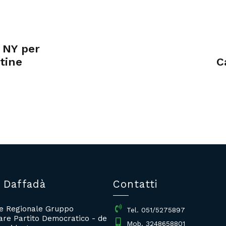
 NY per
tine
C
 Daffadà
Contatti
re Regionale Gruppo
Tel. 051/5275897
re Partito Democratico - de
Mob. 3248658801