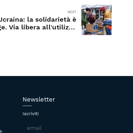
NEXT
Ucraina: la solidarietà è
e. Via libera all'utilizzo
dei fondi raccolti
Newsletter
Iscriviti
a-