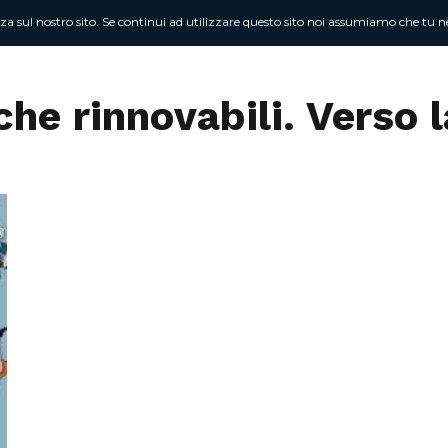
nza sul nostro sito. Se continui ad utilizzare questo sito noi assumiamo che tu ne
Chi sono
At
he rinnovabili. Verso 