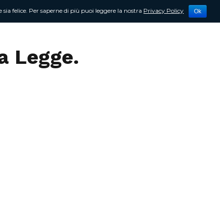
 sia felice. Per saperne di più puoi leggere la nostra
Privacy Policy
Ok
tività
Newsletter
Contattami
la Legge.