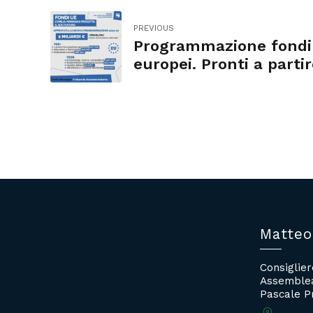
PREVIOUS
Programmazione fondi
europei. Pronti a parti
Matteo
Consiglie
Assemblea
Pascale P