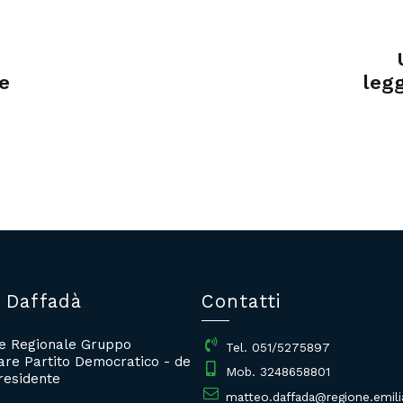
re
legg
 Daffadà
Contatti
re Regionale Gruppo
Tel. 051/5275897
re Partito Democratico - de
Mob. 3248658801
residente
matteo.daffada@regione.emili