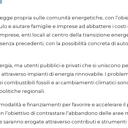
gge propria sulle comunità energetiche, con l’obie
mulo e aiutare famiglie e imprese ad abbattere i costi
mprese, enti locali al centro della transizione energe
enza precedenti, con la possibilità concreta di auto
rgia, ma utenti pubblici e privati che si uniscono pe
traverso impianti di energia rinnovabile. I problemi l
i combustibili fossili e ai cambiamenti climatici so
olitiche regionali.
 modalità e finanziamenti per favorire e accelerare 
l’obiettivo di contrastare l’abbandono delle aree m
rse saranno erogate attraverso contributi e strumenti f