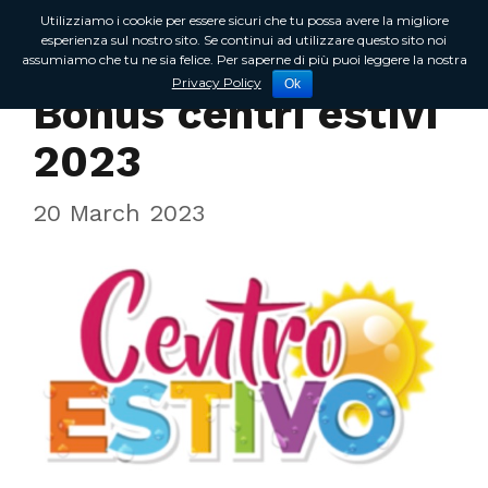
Utilizziamo i cookie per essere sicuri che tu possa avere la migliore
esperienza sul nostro sito. Se continui ad utilizzare questo sito noi
assumiamo che tu ne sia felice. Per saperne di più puoi leggere la nostra
In Regione
Privacy Policy
Ok
Bonus centri estivi
2023
20 March 2023