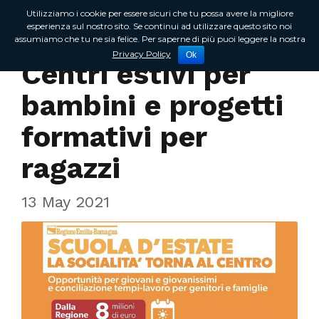
Utilizziamo i cookie per essere sicuri che tu possa avere la migliore
esperienza sul nostro sito. Se continui ad utilizzare questo sito noi
assumiamo che tu ne sia felice. Per saperne di più puoi leggere la nostra
In Regione
Privacy Policy
Ok
Centri estivi per
bambini e progetti
formativi per
ragazzi
13 May 2021