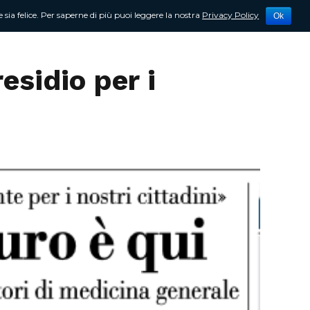
 sia felice. Per saperne di più puoi leggere la nostra
Privacy Policy
Ok
tività
Newsletter
Contattami
esidio per i