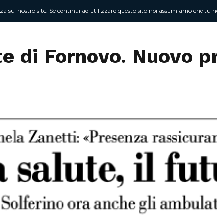
nza sul nostro sito. Se continui ad utilizzare questo sito noi assumiamo che tu ne
Chi sono
At
te di Fornovo. Nuovo pr