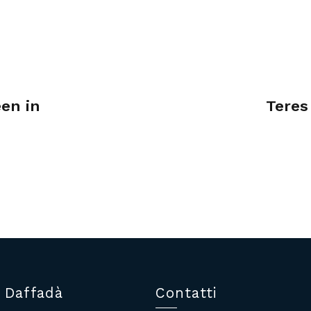
en in
Teres
 Daffadà
Contatti