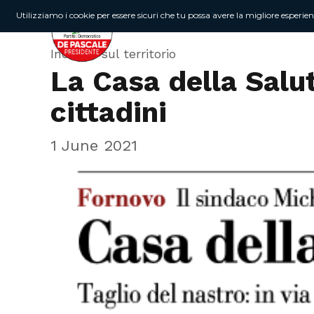
Utilizziamo i cookie per essere sicuri che tu possa avere la migliore esperie
Incontri sul territorio
La Casa della Salu
cittadini
1 June 2021