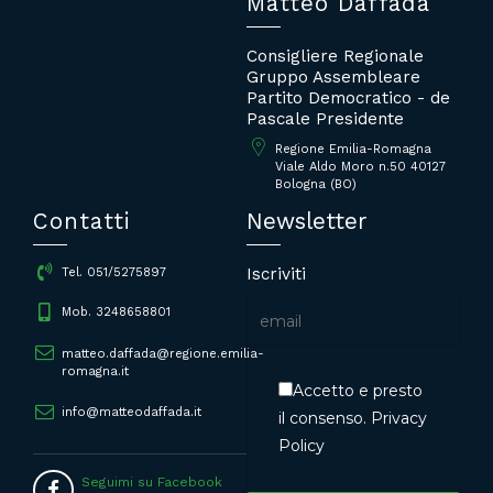
Matteo Daffadà
Consigliere Regionale
Gruppo Assembleare
Partito Democratico - de
Pascale Presidente
Regione Emilia-Romagna
Viale Aldo Moro n.50 40127
Bologna (BO)
Contatti
Newsletter
Iscriviti
Tel. 051/5275897
Mob. 3248658801
matteo.daffada@regione.emilia-
romagna.it
Accetto e presto
info@matteodaffada.it
il consenso.
Privacy
Policy
Seguimi su Facebook