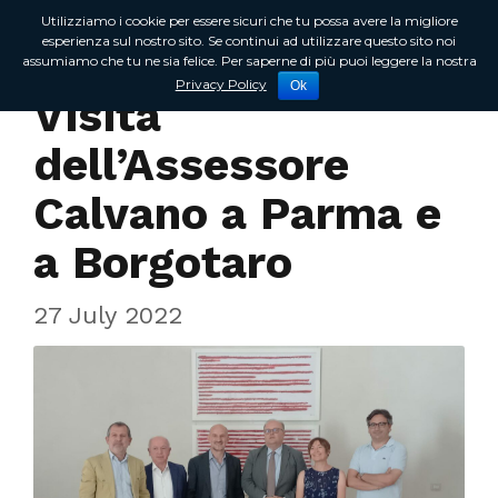
Utilizziamo i cookie per essere sicuri che tu possa avere la migliore
esperienza sul nostro sito. Se continui ad utilizzare questo sito noi
assumiamo che tu ne sia felice. Per saperne di più puoi leggere la nostra
Incontri sul territorio
Privacy Policy
Ok
Visita
dell’Assessore
Calvano a Parma e
a Borgotaro
27 July 2022