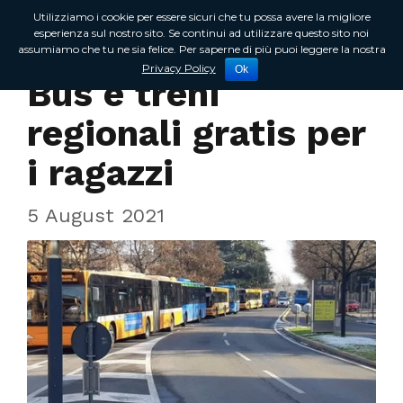
Utilizziamo i cookie per essere sicuri che tu possa avere la migliore
esperienza sul nostro sito. Se continui ad utilizzare questo sito noi
assumiamo che tu ne sia felice. Per saperne di più puoi leggere la nostra
In Regione
Privacy Policy
Ok
Bus e treni
regionali gratis per
i ragazzi
5 August 2021