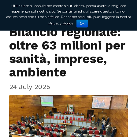
Utilizziamo i cookie per essere sicuri che tu possa avere la migliore
esperienza sul nostro sito. Se continui ad utilizzare questo sito noi
assumiamo che tu ne sia felice. Per saperne di più puoi leggere la nostra
In Regione
Privacy Policy
Ok
Bilancio regionale:
oltre 63 milioni per
sanità, imprese,
ambiente
24 July 2025