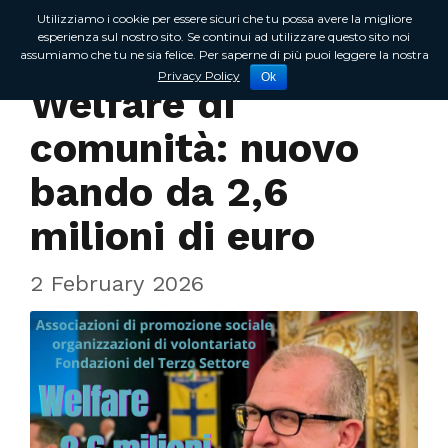
Utilizziamo i cookie per essere sicuri che tu possa avere la migliore
esperienza sul nostro sito. Se continui ad utilizzare questo sito noi
assumiamo che tu ne sia felice. Per saperne di più puoi leggere la nostra
In Regione
Privacy Policy
Ok
Welfare di
comunità: nuovo
bando da 2,6
milioni di euro
2 February 2026