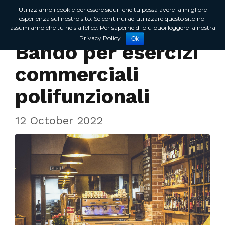
Utilizziamo i cookie per essere sicuri che tu possa avere la migliore
esperienza sul nostro sito. Se continui ad utilizzare questo sito noi
assumiamo che tu ne sia felice. Per saperne di più puoi leggere la nostra
In Regione
Privacy Policy
Ok
Bando per esercizi
commerciali
polifunzionali
12 October 2022