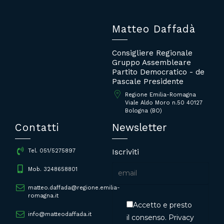
Matteo Daffadà
Consigliere Regionale
Gruppo Assembleare
Partito Democratico - de
Pascale Presidente
Regione Emilia-Romagna
Viale Aldo Moro n.50 40127
Bologna (BO)
Contatti
Newsletter
Iscriviti
Tel. 051/5275897
Mob. 3248658801
matteo.daffada@regione.emilia-
romagna.it
Accetto e presto
info@matteodaffada.it
il consenso.
Privacy