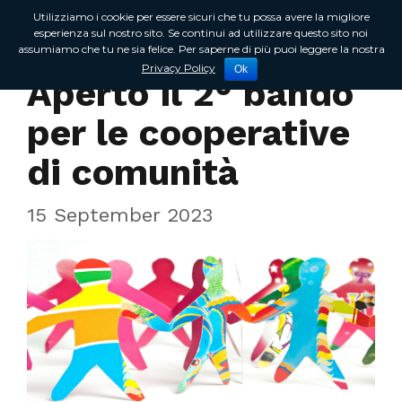
Utilizziamo i cookie per essere sicuri che tu possa avere la migliore
esperienza sul nostro sito. Se continui ad utilizzare questo sito noi
assumiamo che tu ne sia felice. Per saperne di più puoi leggere la nostra
In Regione
Privacy Policy
Ok
Aperto il 2° bando
per le cooperative
di comunità
15 September 2023