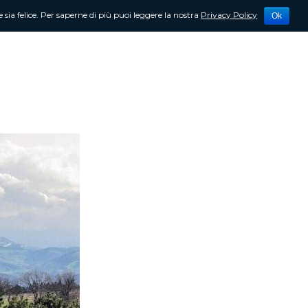
 sia felice. Per saperne di più puoi leggere la nostra
Privacy Policy
Ok
tività
Newsletter
Contattami