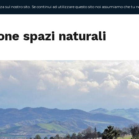
nza sul nostro sito. Se continui ad utilizzare questo sito noi assumiamo che tu ne
Chi sono
At
ne spazi naturali