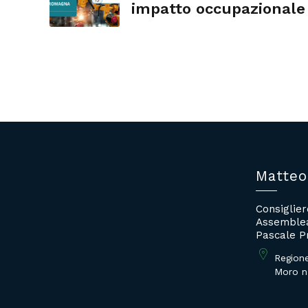
impatto occupazionale
Matteo
Consiglie
Assemblea
Pascale P
Region
Moro n