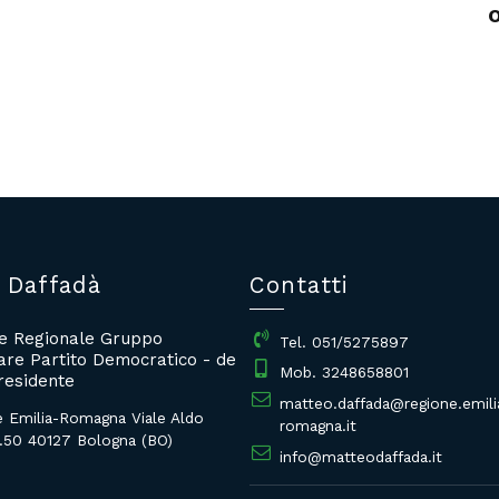
 Daffadà
Contatti
re Regionale Gruppo
Tel. 051/5275897
re Partito Democratico - de
Mob. 3248658801
residente
matteo.daffada@regione.emili
e Emilia-Romagna Viale Aldo
romagna.it
.50 40127 Bologna (BO)
info@matteodaffada.it