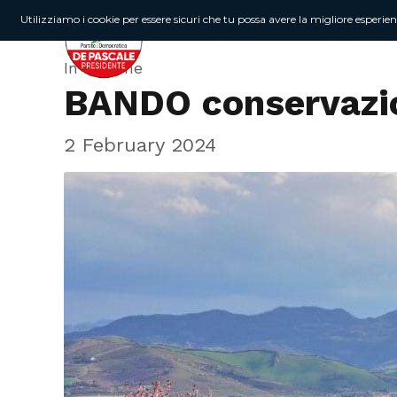
Utilizziamo i cookie per essere sicuri che tu possa avere la migliore esperie
In Regione
BANDO conservazio
2 February 2024