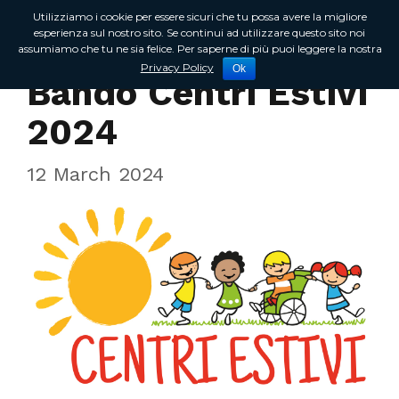
Utilizziamo i cookie per essere sicuri che tu possa avere la migliore
esperienza sul nostro sito. Se continui ad utilizzare questo sito noi
assumiamo che tu ne sia felice. Per saperne di più puoi leggere la nostra
In Regione
Privacy Policy
Ok
Bando Centri Estivi
2024
12 March 2024