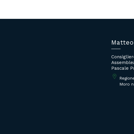
Matteo
Consiglie
Assemblea
Pascale P
Region
Moro n