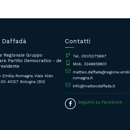
 Daffadà
Contatti
re Regionale Gruppo
Tel. 051/5275897
re Partito Democratico - de
Mob. 3248658801
residente
matteo.daffada@regione.emili
e Emilia-Romagna Viale Aldo
romagna.it
.50 40127 Bologna (BO)
info@matteodaffada.it
Seguimi su Facebook