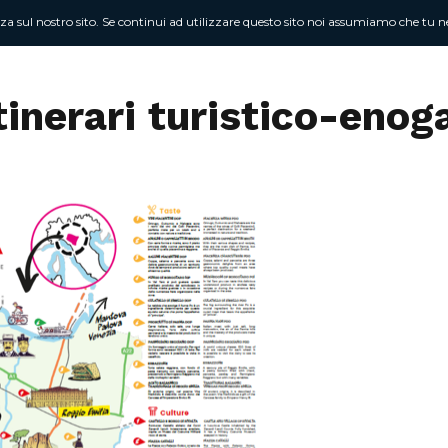
nza sul nostro sito. Se continui ad utilizzare questo sito noi assumiamo che tu ne
Chi sono
At
Itinerari turistico-eno