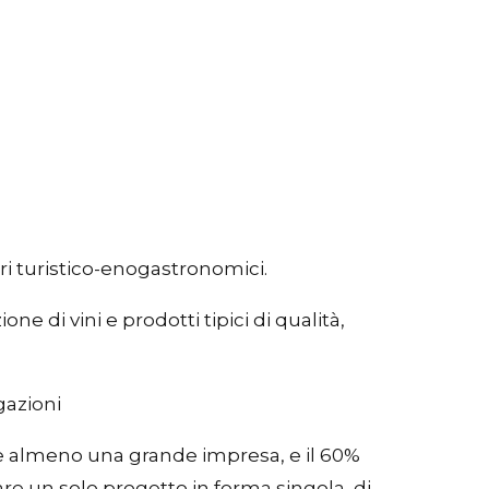
ari turistico-enogastronomici.
 di vini e prodotti tipici di qualità,
gazioni
lge almeno una grande impresa, e il 60%
e un solo progetto in forma singola, di