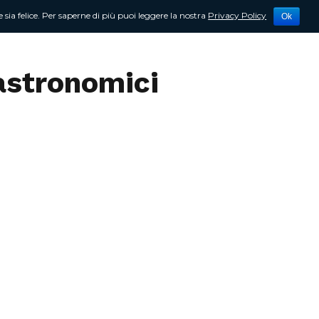
 sia felice. Per saperne di più puoi leggere la nostra
Privacy Policy
Ok
tività
Newsletter
Contattami
gastronomici