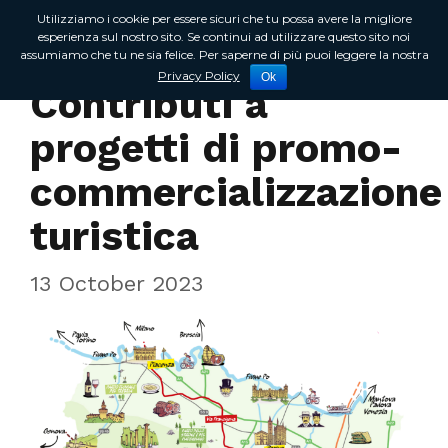
Utilizziamo i cookie per essere sicuri che tu possa avere la migliore
esperienza sul nostro sito. Se continui ad utilizzare questo sito noi
assumiamo che tu ne sia felice. Per saperne di più puoi leggere la nostra
In Regione
Privacy Policy
Ok
Contributi a
progetti di promo-
commercializzazione
turistica
13 October 2023