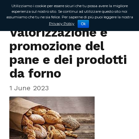
Utilizziamo i cookie per essere sicuri che tu possa avere la migliore
esperienza sul nostro sito. Se continui ad utilizzare questo sito noi
assumiamo che tu ne sia felice. Per saperne di più puoi leggere la nostra
In Regione
Privacy Policy
Ok
Valorizzazione e
promozione del
pane e dei prodotti
da forno
1 June 2023