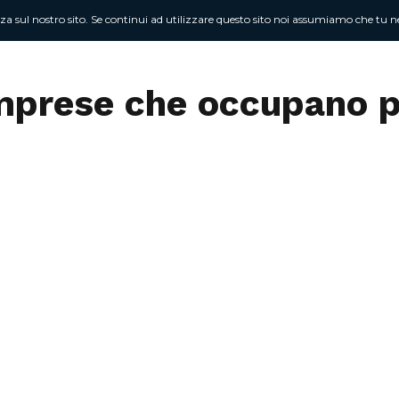
nza sul nostro sito. Se continui ad utilizzare questo sito noi assumiamo che tu ne
Chi sono
At
mprese che occupano 