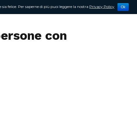
 sia felice. Per saperne di più puoi leggere la nostra
Privacy Policy
Ok
tività
Newsletter
Contattami
persone con