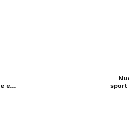
Nuo
ne e
sport