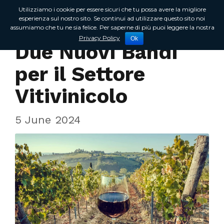
Utilizziamo i cookie per essere sicuri che tu possa avere la migliore
esperienza sul nostro sito. Se continui ad utilizzare questo sito noi
assumiamo che tu ne sia felice. Per saperne di più puoi leggere la nostra
In Regione
Privacy Policy
Ok
Due Nuovi Bandi
per il Settore
Vitivinicolo
5 June 2024