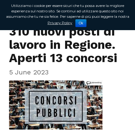
Utilizziamo i cookie per essere sicuri che tu possa avere la migliore
esperienza sul nostro sito. Se continui ad utilizzare questo sito noi
assumiamo che tu ne sia felice. Per saperne di più puoi leggere la nostra
In Regione
Privacy Policy
Ok
310 nuovi posti di
lavoro in Regione.
Aperti 13 concorsi
5 June 2023