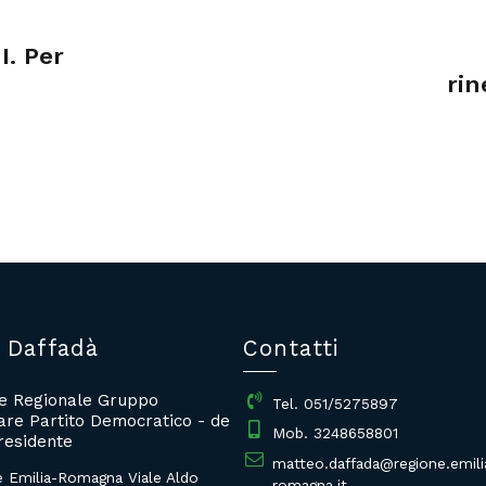
I. Per
rin
 Daffadà
Contatti
re Regionale Gruppo
Tel. 051/5275897
re Partito Democratico - de
Mob. 3248658801
residente
matteo.daffada@regione.emili
e Emilia-Romagna Viale Aldo
romagna.it