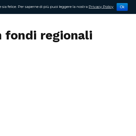
 sia felice. Per saperne di più puoi leggere la nostra
Privacy Policy
Ok
tività
Newsletter
Contattami
 fondi regionali