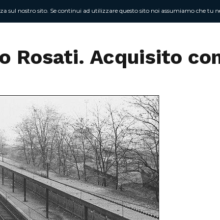
nza sul nostro sito. Se continui ad utilizzare questo sito noi assumiamo che tu ne
Chi sono
At
o Rosati. Acquisito con