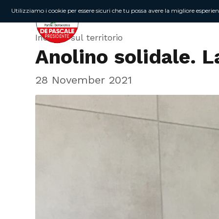
Utilizziamo i cookie per essere sicuri che tu possa avere la migliore esperie
Incontri sul territorio
Anolino solidale. 
28 November 2021