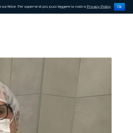
 sia felice. Per saperne di più puoi leggere la nostra
Privacy Policy
Ok
tività
Newsletter
Contattami