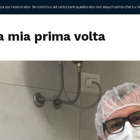
nza sul nostro sito. Se continui ad utilizzare questo sito noi assumiamo che tu ne
Chi sono
At
La mia prima volta