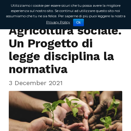
Utilizziamo i cookie per essere sicuri che tu possa avere la migliore
esperienza sul nostro sito. Se continui ad utilizzare questo sito noi
assumiamo che tu ne sia felice. Per saperne di più puoi leggere la nostra
In Regione
Privacy Policy
Ok
Agricoltura sociale.
Un Progetto di
legge disciplina la
normativa
3 December 2021