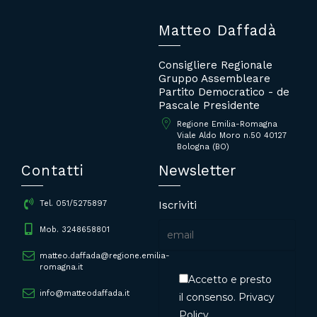
Matteo Daffadà
Consigliere Regionale
Gruppo Assembleare
Partito Democratico - de
Pascale Presidente
Regione Emilia-Romagna
Viale Aldo Moro n.50 40127
Bologna (BO)
Contatti
Newsletter
Iscriviti
Tel. 051/5275897
Mob. 3248658801
matteo.daffada@regione.emilia-
romagna.it
Accetto e presto
info@matteodaffada.it
il consenso.
Privacy
Policy