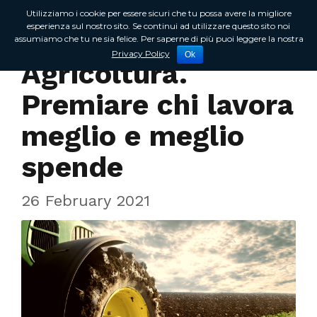
Utilizziamo i cookie per essere sicuri che tu possa avere la migliore
esperienza sul nostro sito. Se continui ad utilizzare questo sito noi
assumiamo che tu ne sia felice. Per saperne di più puoi leggere la nostra
In Regione
Privacy Policy
Ok
Agricoltura.
Premiare chi lavora
meglio e meglio
spende
26 February 2021